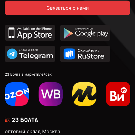
Связаться с нами
С неполной резьбой
DIN 912 с внутренним шестигранником и
цилиндрической головкой
DIN 7991 c потайной головкой и внутренним
шестигранником
DIN 913 установочные с внутренним шестигранником
23 Болта в маркетплейсах
к.п. 4,8
к.п. 5,8
оптовый склад Москва