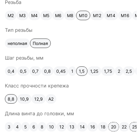
Резьба
М2
М3
М4
М5
М6
М8
М10
М12
М14
М16
Тип резьбы
неполная
Полная
Шаг резьбы, мм
0,4
0,5
0,7
0,8
0,45
1
1,5
1,25
1,75
2
2,5
Класс прочности крепежа
8,8
10,9
12,9
A2
Длина винта до головки, мм
3
4
5
6
8
10
12
13
14
16
18
20
22
2