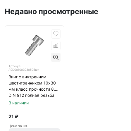
Недавно просмотренные
Артикул
А0D001003030505шт
Винт с внутренним
шестигранником 10х30
мм класс прочности 8.8
DIN 912 полная резьба,
оцинкованый
В наличии
21
₽
Цена за шт.