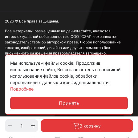
М4
2026 © Все права защищены.
Все материалы, размещенные на данном сайте, являются
интеллектуальной собственностью ООО "СЭМ" и охраняются
М5
законодательством об авторском праве. Любое использование
текстов, изображений, дизайна или других элементов без
письменного разрешения правообладателя запрещено.
М6
Мы используем файлы cookie. Продолжив
Информация, представленная на сайте, носит исключительно
использование сайта, Вы соглашаетесь с политикой
ознакомительный характер и не может рассматриваться как
публичная оферта в соответствии со ст. 437 ГК РФ.
использования файлов cookie, обработки
М8
персональных данных и конфиденциальности.
Подробнее
Политика конфиденциальности
Согласие на обработку данных
Принять
М10
Чат
Пользовательское соглашение
М12
В корзину