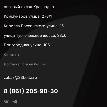
к.п. 8,8
оптовый склад Краснодар
Коммунаров улица, 278/1
к.п. 10,9
Кирилла Россинского улица, 15
к.п. 12,9
улица Тургеневское шоссе, 33с6
Пригородная улица, 105
к.п. 14H
Контакты
Доставка по всей России
М2
zakaz@23bolta.ru
М2,5
8 (861) 205-90-30
М3