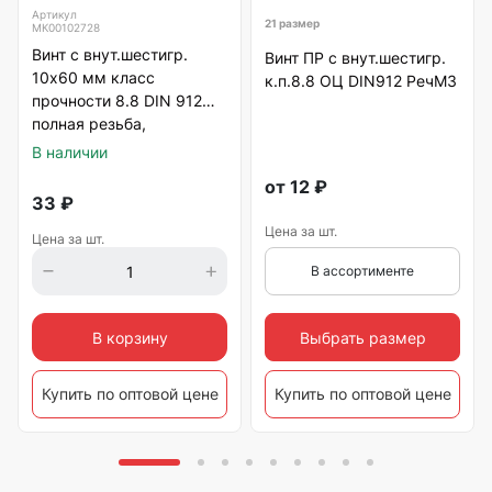
Артикул
21 размер
МК00102728
Винт с внут.шестигр.
Винт ПР с внут.шестигр.
10х60 мм класс
к.п.8.8 ОЦ DIN912 РечМЗ
прочности 8.8 DIN 912
полная резьба,
оцинкованный
В наличии
от
12
₽
33
₽
Цена за шт.
Цена за шт.
В ассортименте
Выбрать размер
В корзину
Купить по оптовой цене
Купить по оптовой цене