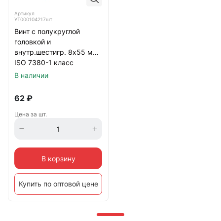
Артикул
УТ000104217шт
Винт с полукруглой
головкой и
внутр.шестигр. 8х55 мм
ISO 7380-1 класс
прочности 10.9,
В наличии
оцинкованный
62
₽
Цена за шт.
В корзину
Купить по оптовой цене