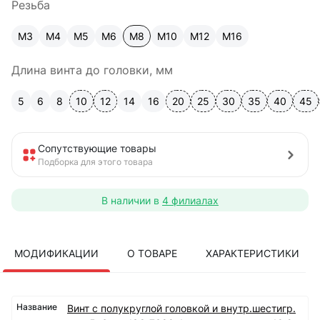
Резьба
М3
М4
М5
М6
М8
М10
М12
М16
Длина винта до головки, мм
5
6
8
10
12
14
16
20
25
30
35
40
45
Сопутствующие товары
Подборка для этого товара
В наличии в
4 филиалах
МОДИФИКАЦИИ
О ТОВАРЕ
ХАРАКТЕРИСТИКИ
Винт с полукруглой головкой и внутр.шестигр.