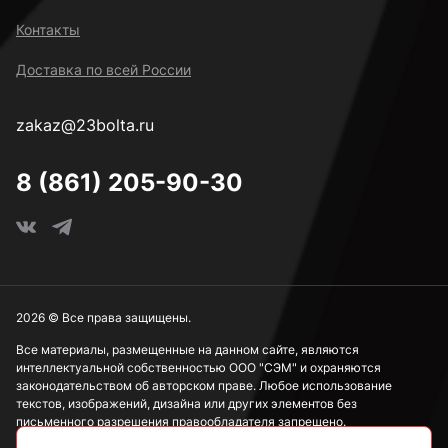
к.п. 14H
Контакты
Доставка по всей России
М2
zakaz@23bolta.ru
М2,5
8 (861) 205-90-30
М3
М4
2026 © Все права защищены.
Все материалы, размещенные на данном сайте, являются
интеллектуальной собственностью ООО "СЭМ" и охраняются
М5
законодательством об авторском праве. Любое использование
текстов, изображений, дизайна или других элементов без
письменного разрешения правообладателя запрещено.
М6