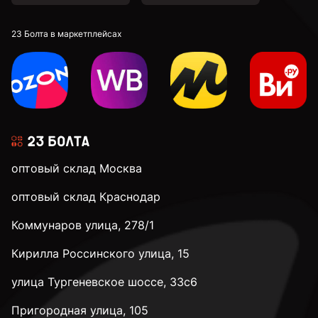
DIN 913 установочные с внутренним шестигранником
23 Болта в маркетплейсах
к.п. 4,8
к.п. 5,8
оптовый склад Москва
к.п. 8,8
оптовый склад Краснодар
Коммунаров улица, 278/1
к.п. 10,9
Кирилла Россинского улица, 15
к.п. 12,9
улица Тургеневское шоссе, 33с6
Пригородная улица, 105