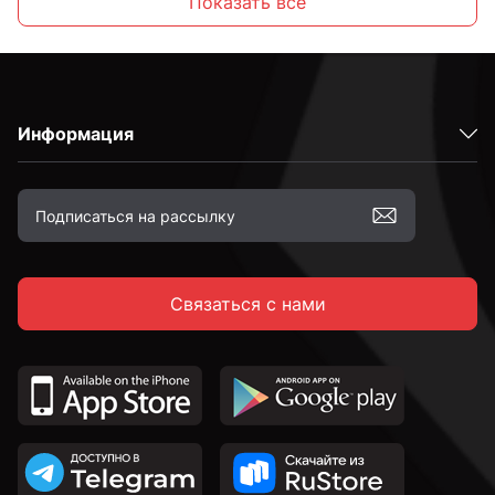
Показать все
С внутренним шестигранником
Информация
Высокопрочные
С полной резьбой
Связаться с нами
С неполной резьбой
DIN 912 с внутренним шестигранником и
цилиндрической головкой
DIN 7991 c потайной головкой и внутренним
шестигранником