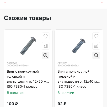
Схожие товары
Артикул
Артикул
2000000594590шт
2000000589602шт
Винт с полукруглой
Винт с полукруглой
головкой и
головкой и
внутр.шестигр. 12х50 мм
внутр.шестигр. 12х40 мм
ISO 7380-1 ккласс
ISO 7380-1 класс
прочности 10.9,
прочности 10.9,
В наличии
В наличии
оцинкованный
оцинкованный
100
₽
92
₽