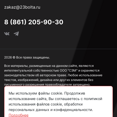
zakaz@23bolta.ru
8 (861) 205-90-30
2026 © Все права защищены.
Все материалы, размещенные на данном сайте, являются
интеллектуальной собственностью ООО "СЭМ" и охраняются
законодательством об авторском праве. Любое использование
текстов, изображений, дизайна или других элементов без
письменного разрешения правообладателя запрещено.
Мы используем файлы cookie. Продолжив
Информация, представленная на сайте, носит исключительно
ознакомительный характер и не может рассматриваться как
использование сайта, Вы соглашаетесь с политикой
публичная оферта в соответствии со ст. 437 ГК РФ.
использования файлов cookie, обработки
персональных данных и конфиденциальности.
Подробнее
Политика конфиденциальности