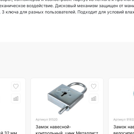
еханическое воздействие. Дисковый механизм защищен от ман
 3 ключа для разных пользователей. Подходит для условий вла
Артикул
91520
Артикул
9163
Замок навесной-
Замок на
й 32 мм
контрольный, цинк Металлист
велосипе