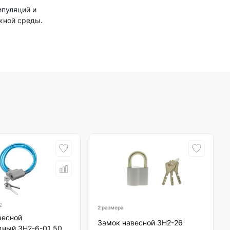
ипуляций и
жной среды.
2
2 размера
весной
Замок навесной ЗН2-26
дный ЗН2-6-01 50