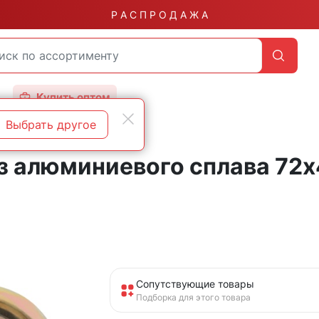
Р А С П Р О Д А Ж А
Купить оптом
Выбрать другое
з алюминиевого сплава 72
Сопутствующие товары
Подборка для этого товара