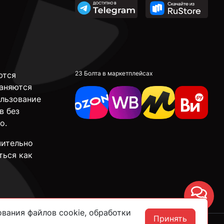
23 Болта в маркетплейсах
ются
аняются
ользование
в без
о.
чительно
ться как
Чат
вания файлов cookie, обработки
Принять