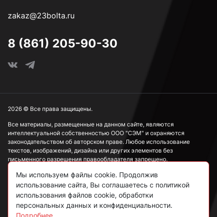
zakaz@23bolta.ru
45 мм
8 (861) 205-90-30
2026 © Все права защищены.
Все материалы, размещенные на данном сайте, являются
интеллектуальной собственностью ООО "СЭМ" и охраняются
законодательством об авторском праве. Любое использование
текстов, изображений, дизайна или других элементов без
письменного разрешения правообладателя запрещено.
Мы используем файлы cookie. Продолжив
Информация, представленная на сайте, носит исключительно
использование сайта, Вы соглашаетесь с политикой
ознакомительный характер и не может рассматриваться как
публичная оферта в соответствии со ст. 437 ГК РФ.
использования файлов cookie, обработки
персональных данных и конфиденциальности.
Подробнее