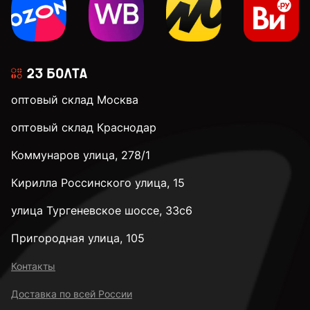
22 мм
24 мм
оптовый склад Москва
28 мм
оптовый склад Краснодар
Коммунаров улица, 278/1
32 мм
Кирилла Россинского улица, 15
35 мм
улица Тургеневское шоссе, 33с6
Пригородная улица, 105
38 мм
Контакты
Доставка по всей России
40 мм