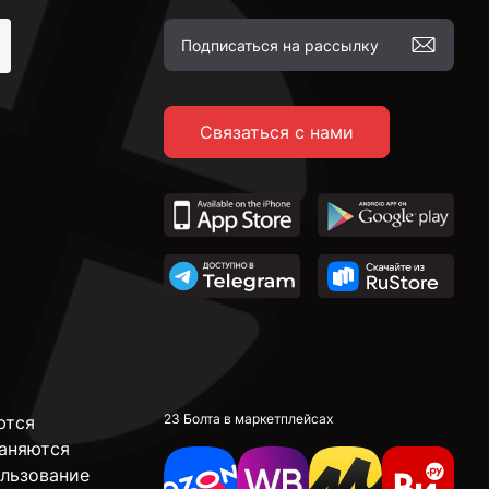
Связаться с нами
23 Болта в маркетплейсах
ются
аняются
ользование