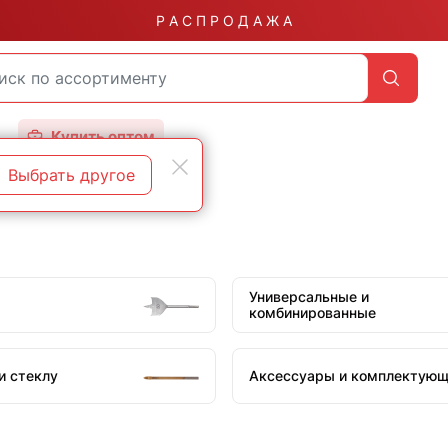
Р А С П Р О Д А Ж А
Купить оптом
Выбрать другое
Универсальные и
комбинированные
и стеклу
Аксессуары и комплектую