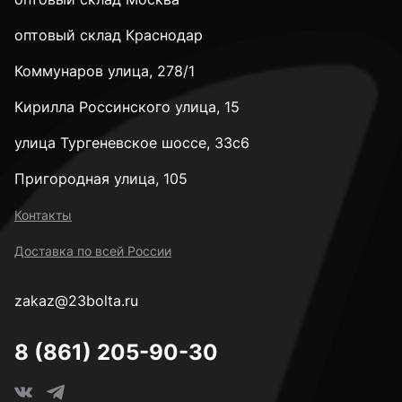
28 мм
оптовый склад Краснодар
Коммунаров улица, 278/1
32 мм
Кирилла Россинского улица, 15
35 мм
улица Тургеневское шоссе, 33с6
Пригородная улица, 105
38 мм
Контакты
Доставка по всей России
40 мм
zakaz@23bolta.ru
45 мм
8 (861) 205-90-30