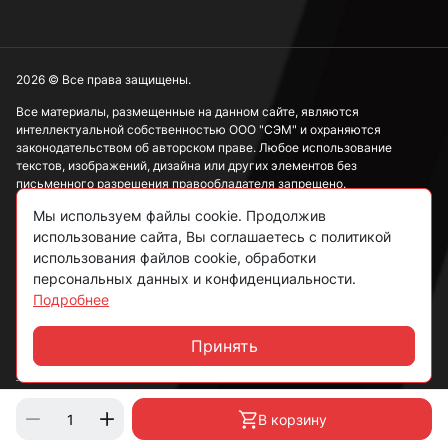
2026 © Все права защищены.
Все материалы, размещенные на данном сайте, являются
интеллектуальной собственностью ООО "СЭМ" и охраняются
законодательством об авторском праве. Любое использование
текстов, изображений, дизайна или других элементов без
письменного разрешения правообладателя запрещено.
Мы используем файлы cookie. Продолжив
Информация, представленная на сайте, носит исключительно
использование сайта, Вы соглашаетесь с политикой
ознакомительный характер и не может рассматриваться как
публичная оферта в соответствии со ст. 437 ГК РФ.
использования файлов cookie, обработки
персональных данных и конфиденциальности.
Подробнее
Политика конфиденциальности
Согласие на обработку данных
Принять
Чат
Пользовательское соглашение
В корзину