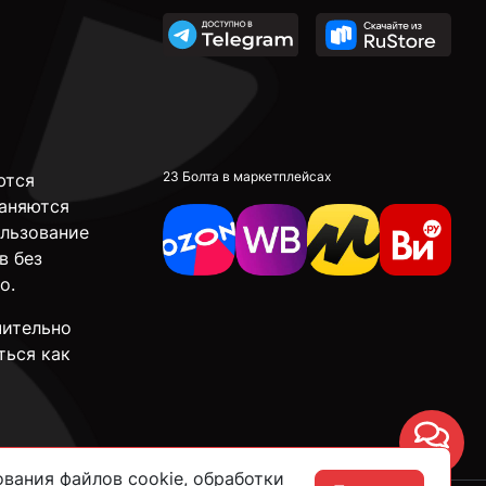
23 Болта в маркетплейсах
ются
аняются
ользование
в без
о.
чительно
ться как
Чат
вания файлов cookie, обработки