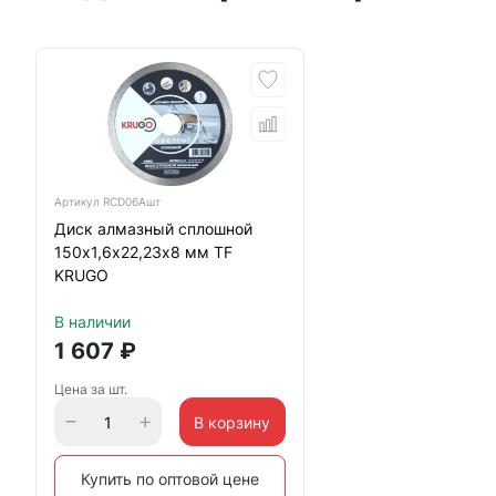
Артикул
RCD06Aшт
Диск алмазный сплошной
150х1,6х22,23х8 мм TF
KRUGO
В наличии
1 607
₽
Цена за шт.
В корзину
Купить по оптовой цене