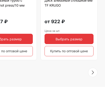
азный турбо с
Диск алмазный сплошной мм
ot press/10 мм
TF KRUGO
07
₽
от
922
₽
Цена за шт.
брать размер
Выбрать размер
 по оптовой цене
Купить по оптовой цене