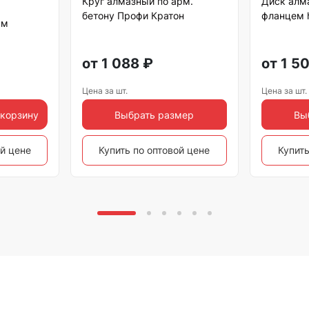
Круг алмазный по арм.
Диск алм
бетону Профи Кратон
фланцем h
мм
от
1 088
₽
от
1 5
Цена за шт.
Цена за шт.
 корзину
Выбрать размер
Вы
ой цене
Купить по оптовой цене
Купить