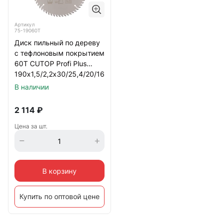
Артикул
75-19060Т
Диск пильный по дереву
с тефлоновым покрытием
60Т CUTOP Profi Plus
190х1,5/2,2х30/25,4/20/16
мм
В наличии
2 114
₽
Цена за шт.
В корзину
Купить по оптовой цене