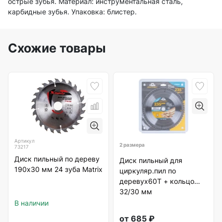
острые зубья. Материал: инструментальная сталь,
карбидные зубья. Упаковка: блистер.
Схожие товары
Артикул
2 размера
73217
Диск пильный по дереву
Диск пильный для
190х30 мм 24 зуба Matrix
циркуляр.пил по
деревух60Т + кольцо
32/30 мм
В наличии
от
685
₽