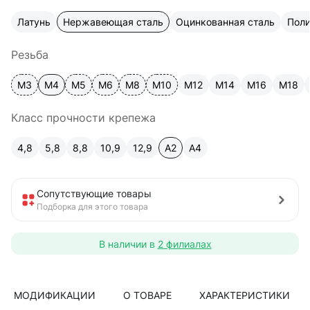
Латунь
Нержавеющая сталь
Оцинкованная сталь
Пол
Резьба
М3
М4
М5
М6
М8
М10
М12
М14
М16
М18
Класс прочности крепежа
4,8
5,8
8,8
10,9
12,9
A2
А4
Сопутствующие товары
Подборка для этого товара
В наличии в
2 филиалах
МОДИФИКАЦИИ
О ТОВАРЕ
ХАРАКТЕРИСТИКИ