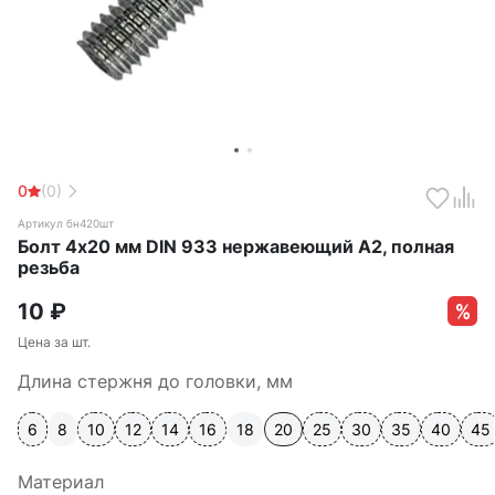
0
(0)
Артикул бн420шт
Болт 4х20 мм DIN 933 нержавеющий А2, полная
резьба
10
₽
Цена за шт.
Длина стержня до головки, мм
6
8
10
12
14
16
18
20
25
30
35
40
45
Материал