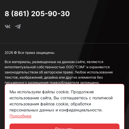
8 (861) 205-90-30
2026 © Все права защищены.
Все материалы, размещенные на данном сайте, являются
интеллектуальной собственностью ООО "СЭМ" и охраняются
законодательством об авторском праве. Любое использование
текстов, изображений, дизайна или других элементов без
письменного разрешения правообладателя запрещено.
Мы используем файлы cookie. Продолжив
Информация, представленная на сайте, носит исключительно
использование сайта, Вы соглашаетесь с политикой
ознакомительный характер и не может рассматриваться как
публичная оферта в соответствии со ст. 437 ГК РФ.
использования файлов cookie, обработки
персональных данных и конфиденциальности.
Подробнее
Политика конфиденциальности
Согласие на обработку данных