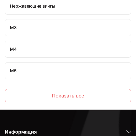
Нержавеющие винты
М3
М4
М5
М6
Показать все
М8
Информация
М10