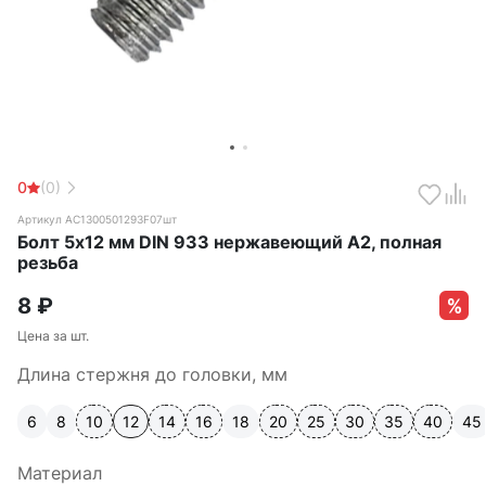
0
(0)
Артикул АС1300501293F07шт
Болт 5х12 мм DIN 933 нержавеющий А2, полная
резьба
8
₽
Цена за шт.
Длина стержня до головки, мм
6
8
10
12
14
16
18
20
25
30
35
40
45
Материал