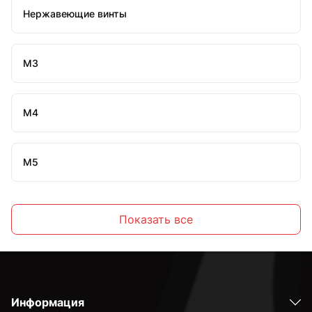
Нержавеющие винты
М3
М4
М5
М6
Показать все
М8
Информация
М10