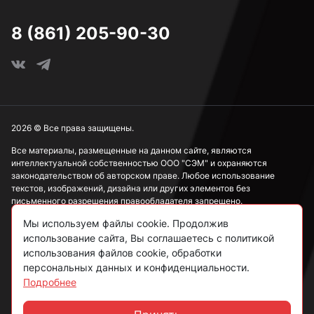
8 (861) 205-90-30
2026 © Все права защищены.
Все материалы, размещенные на данном сайте, являются
интеллектуальной собственностью ООО "СЭМ" и охраняются
законодательством об авторском праве. Любое использование
текстов, изображений, дизайна или других элементов без
письменного разрешения правообладателя запрещено.
Мы используем файлы cookie. Продолжив
Информация, представленная на сайте, носит исключительно
использование сайта, Вы соглашаетесь с политикой
ознакомительный характер и не может рассматриваться как
публичная оферта в соответствии со ст. 437 ГК РФ.
использования файлов cookie, обработки
персональных данных и конфиденциальности.
Подробнее
Политика конфиденциальности
Согласие на обработку данных