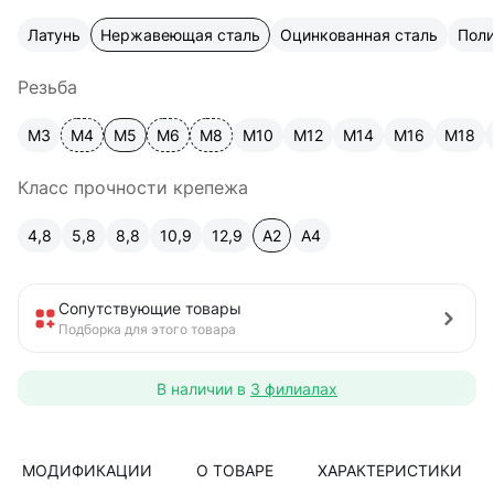
Латунь
Нержавеющая сталь
Оцинкованная сталь
Пол
Резьба
М3
М4
М5
М6
М8
М10
М12
М14
М16
М18
Класс прочности крепежа
4,8
5,8
8,8
10,9
12,9
A2
А4
Сопутствующие товары
Подборка для этого товара
В наличии в
3 филиалах
МОДИФИКАЦИИ
О ТОВАРЕ
ХАРАКТЕРИСТИКИ