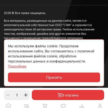
2026 © Все права защищены.
Все материалы, размещенные на данном сайте, являются
интеллектуальной собственностью ООО "СЭМ" и охраняются
законодательством об авторском праве. Любое использование
текстов, изображений, дизайна или других элементов без
письменного разрешения правообладателя запрещено.
Мы используем файлы cookie. Продолжив
Информация, представленная на сайте, носит исключительно
ознакомительный характер и не может рассматриваться как
использование сайта, Вы соглашаетесь с политикой
публичная оферта в соответствии со ст. 437 ГК РФ.
использования файлов cookie, обработки
персональных данных и конфиденциальности.
Подробнее
Политика конфиденциальности
Согласие на обработку данных
Принять
Чат
Пользовательское соглашение
В корзину