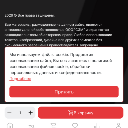
2026 © Все права защищены.
Все материалы, размещенные на данном сайте, являются
интеллектуальной собственностью ООО "СЭМ" и охраняются
законодательством об авторском праве. Любое использование
текстов, изображений, дизайна или других элементов без
письменного разрешения правообладателя запрещено.
Мы используем файлы cookie. Продолжив
Информация, представленная на сайте, носит исключительно
ознакомительный характер и не может рассматриваться как
использование сайта, Вы соглашаетесь с политикой
публичная оферта в соответствии со ст. 437 ГК РФ.
использования файлов cookie, обработки
персональных данных и конфиденциальности.
Подробнее
Политика конфиденциальности
Согласие на обработку данных
Принять
Чат
Пользовательское соглашение
В корзину