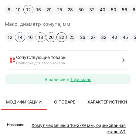
8
10
12
16
20
25
28
30
32
40
50
56
6
Макс. диаметр хомута, мм
12
14
16
18
20
22
25
26
27
32
40
45
Сопутствующие товары
Подборка для этого товара
В наличии в
1 филиале
МОДИФИКАЦИИ
О ТОВАРЕ
ХАРАКТЕРИСТИКИ
Хомут червячный 16-27/9 мм, оцинкованная
сталь W1