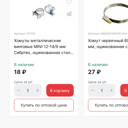
Артикул
47504
Артикул
000000Ч80100.9w1
Хомуты металлические
Хомут червячный 8
винтовые MINI 12-14/9 мм
мм, оцинкованная с
Сибртех, оцинкованная сталь
W1
В наличии
В наличии
18
₽
27
₽
Цена за шт.
Цена за шт.
В корзину
В
Купить по оптовой цене
Купить по оптов