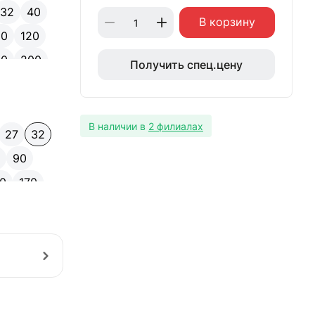
32
40
В корзину
10
120
90
200
Получить спец.цену
280
300
В наличии в
2 филиалах
27
32
0
90
60
170
240
250