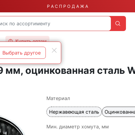
Р А С П Р О Д А Ж А
Купить оптом
Выбрать другое
9 мм, оцинкованная сталь 
Материал
Нержавеющая сталь
Оцинкованна
Мин. диаметр хомута, мм