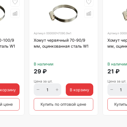
Артикул
000000Ч7090.9w1
Артикул
0000
0-100/9
Хомут червячный 70-90/9
Хомут че
таль W1
мм, оцинкованная сталь W1
мм, оцин
В наличии
В наличии
29
₽
21
₽
Цена за шт.
Цена за шт.
 корзину
В корзину
ой цене
Купить по оптовой цене
Купить