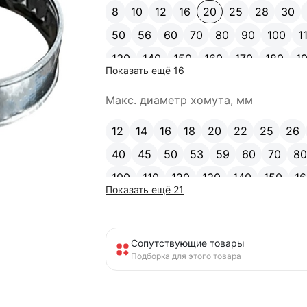
8
10
12
16
20
25
28
30
50
56
60
70
80
90
100
1
130
140
150
160
170
180
1
Показать ещё 16
210
220
230
240
260
270
Макс. диаметр хомута, мм
12
14
16
18
20
22
25
26
40
45
50
53
59
60
70
8
100
110
120
130
140
150
1
Показать ещё 21
180
190
200
210
220
230
260
280
290
300
320
Сопутствующие товары
Подборка для этого товара