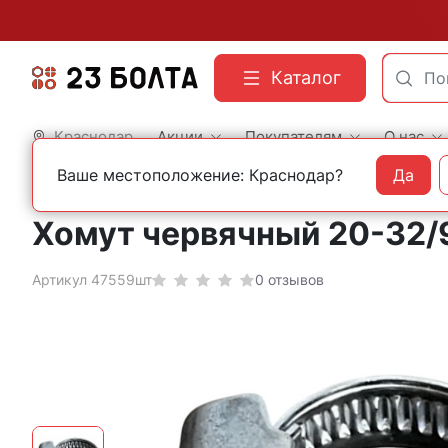
Каталог
Краснодар
Акции
Покупателям
О нас
Ваше местоположение: Краснодар?
Да
Главная
Строительный крепеж
Хомуты
Червячные
Хомут червячный 20-32/
Артикул 47559шт
0 отзывов