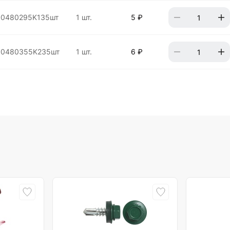
10480295K135шт
1 шт.
5 ₽
10480355K235шт
1 шт.
6 ₽