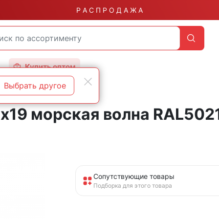
Р А С П Р О Д А Ж А
Купить оптом
Выбрать другое
 металл-дерево класс прочности 5.5
5х19 морская волна RAL502
Сопутствующие товары
Подборка для этого товара