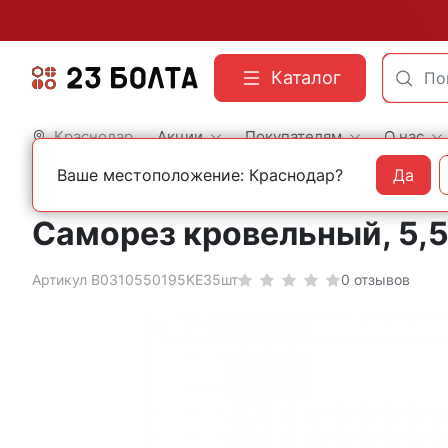
Каталог
Краснодар
Акции
Покупателям
О нас
Ваше местоположение: Краснодар?
Да
Главная
Строительный крепеж
Саморезы
Кровельные с шайбой
С шайбой
Саморез кровельный, 5,
Артикул B0310550195KE35шт
0 отзывов