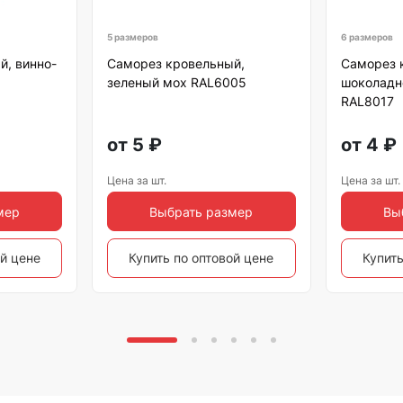
5 размеров
6 размеров
й, винно-
Саморез кровельный,
Саморез 
зеленый мох RAL6005
шоколадн
RAL8017
от
5
₽
от
4
₽
Цена за шт.
Цена за шт.
мер
Выбрать размер
Вы
ой цене
Купить по оптовой цене
Купить