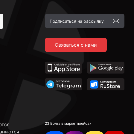
Связаться с нами
23 Болта в маркетплейсах
ются
аняются