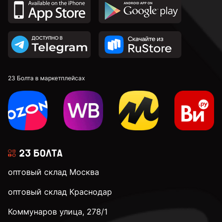
2,7 мм
2,8 мм
2,9 мм
23 Болта в маркетплейсах
3 мм
3,1 мм
оптовый склад Москва
3,2 мм
оптовый склад Краснодар
Коммунаров улица, 278/1
3,3 мм