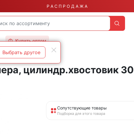
Р А С П Р О Д А Ж А
Купить оптом
Выбрать другое
ера, цилиндр.хвостовик 3
Сопутствующие товары
Подборка для этого товара