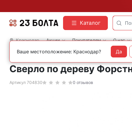
Каталог
Краснодар
Акции
Покупателям
О нас
Ваше местоположение: Краснодар?
Да
Главная
Оснастка
Сверла
По дереву
Сверла Форстнера
Сверло по дереву Форстн
Артикул 704830
0 отзывов