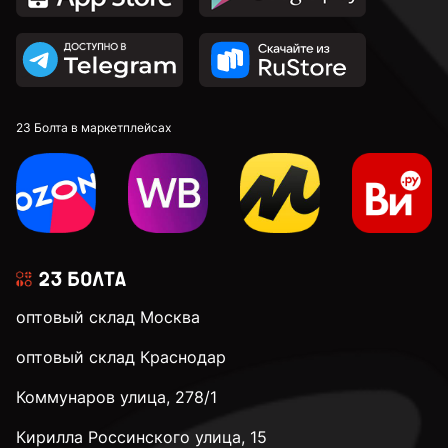
2,8 мм
2,9 мм
23 Болта в маркетплейсах
3 мм
3,1 мм
оптовый склад Москва
3,2 мм
оптовый склад Краснодар
Коммунаров улица, 278/1
3,3 мм
Кирилла Россинского улица, 15