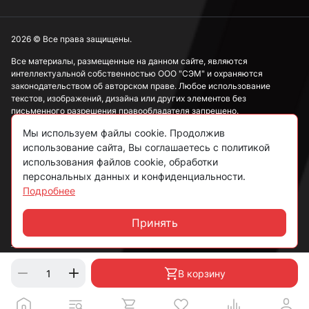
3,9 мм
2026 © Все права защищены.
Все материалы, размещенные на данном сайте, являются
интеллектуальной собственностью ООО "СЭМ" и охраняются
4 мм
законодательством об авторском праве. Любое использование
текстов, изображений, дизайна или других элементов без
письменного разрешения правообладателя запрещено.
4,1 мм
Мы используем файлы cookie. Продолжив
Информация, представленная на сайте, носит исключительно
использование сайта, Вы соглашаетесь с политикой
ознакомительный характер и не может рассматриваться как
публичная оферта в соответствии со ст. 437 ГК РФ.
использования файлов cookie, обработки
4,2 мм
персональных данных и конфиденциальности.
Подробнее
Политика конфиденциальности
Согласие на обработку данных
Принять
4,3 мм
Чат
Пользовательское соглашение
4,4 мм
В корзину