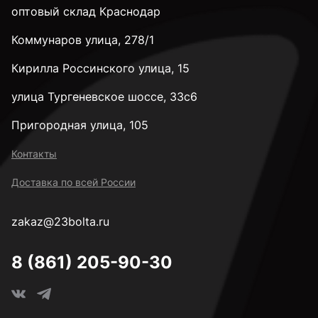
оптовый склад Краснодар
Коммунаров улица, 278/1
3,3 мм
Кирилла Россинского улица, 15
3,4 мм
улица Тургеневское шоссе, 33с6
Пригородная улица, 105
3,5 мм
Контакты
Доставка по всей России
3,6 мм
zakaz@23bolta.ru
3,7 мм
8 (861) 205-90-30
3,8 мм