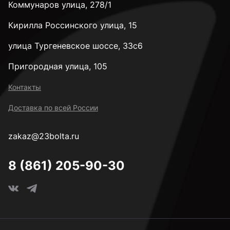
Коммунаров улица, 278/1
3,3 мм
Кирилла Россинского улица, 15
3,4 мм
улица Тургеневское шоссе, 33с6
Пригородная улица, 105
3,5 мм
Контакты
Доставка по всей России
3,6 мм
zakaz@23bolta.ru
3,7 мм
8 (861) 205-90-30
3,8 мм
3,9 мм