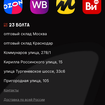
3 мм
3,1 мм
оптовый склад Москва
3,2 мм
оптовый склад Краснодар
Коммунаров улица, 278/1
3,3 мм
Кирилла Россинского улица, 15
3,4 мм
улица Тургеневское шоссе, 33с6
Пригородная улица, 105
3,5 мм
Контакты
Доставка по всей России
3,6 мм