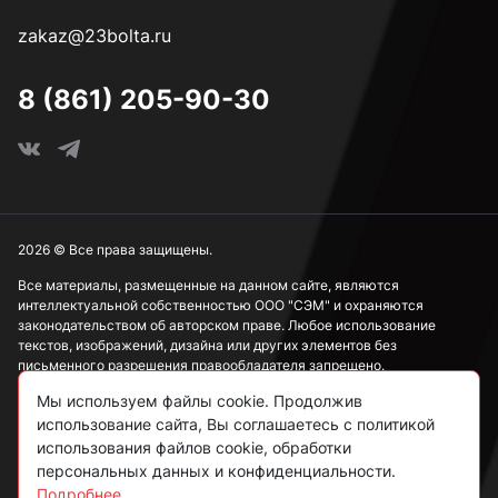
zakaz@23bolta.ru
3,7 мм
8 (861) 205-90-30
3,8 мм
3,9 мм
2026 © Все права защищены.
Все материалы, размещенные на данном сайте, являются
интеллектуальной собственностью ООО "СЭМ" и охраняются
4 мм
законодательством об авторском праве. Любое использование
текстов, изображений, дизайна или других элементов без
письменного разрешения правообладателя запрещено.
4,1 мм
Мы используем файлы cookie. Продолжив
Информация, представленная на сайте, носит исключительно
использование сайта, Вы соглашаетесь с политикой
ознакомительный характер и не может рассматриваться как
публичная оферта в соответствии со ст. 437 ГК РФ.
использования файлов cookie, обработки
4,2 мм
персональных данных и конфиденциальности.
Подробнее