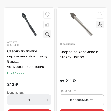
Артикул
11 размеров
335-04-08
Сверло по плитке
Сверло по керамике и
керамической и стеклу
стеклу Haisser
8мм,
четырехгр.хвостовик
VERTEXTOOLS
В наличии
от
211
₽
312
₽
Цена за шт.
Цена за шт.
В ассортименте