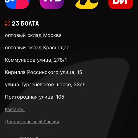
3,1 мм
оптовый склад Москва
3,2 мм
оптовый склад Краснодар
Коммунаров улица, 278/1
3,3 мм
Кирилла Россинского улица, 15
3,4 мм
улица Тургеневское шоссе, 33с6
Пригородная улица, 105
3,5 мм
Контакты
Доставка по всей России
3,6 мм