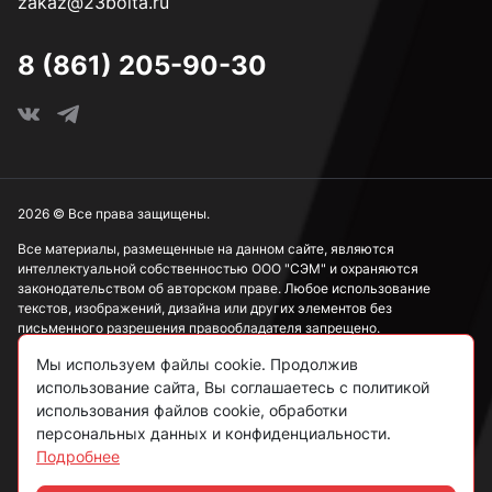
zakaz@23bolta.ru
3,7 мм
8 (861) 205-90-30
3,8 мм
3,9 мм
2026 © Все права защищены.
Все материалы, размещенные на данном сайте, являются
интеллектуальной собственностью ООО "СЭМ" и охраняются
4 мм
законодательством об авторском праве. Любое использование
текстов, изображений, дизайна или других элементов без
письменного разрешения правообладателя запрещено.
4,1 мм
Мы используем файлы cookie. Продолжив
Информация, представленная на сайте, носит исключительно
ознакомительный характер и не может рассматриваться как
использование сайта, Вы соглашаетесь с политикой
публичная оферта в соответствии со ст. 437 ГК РФ.
использования файлов cookie, обработки
4,2 мм
персональных данных и конфиденциальности.
Подробнее
Политика конфиденциальности