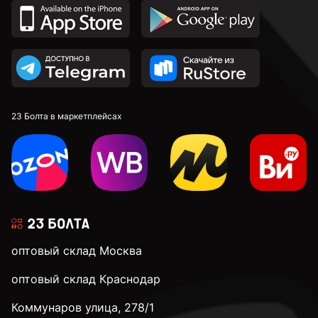
2,7 мм
2,8 мм
2,9 мм
23 Болта в маркетплейсах
3 мм
3,1 мм
оптовый склад Москва
3,2 мм
оптовый склад Краснодар
Коммунаров улица, 278/1
3,3 мм