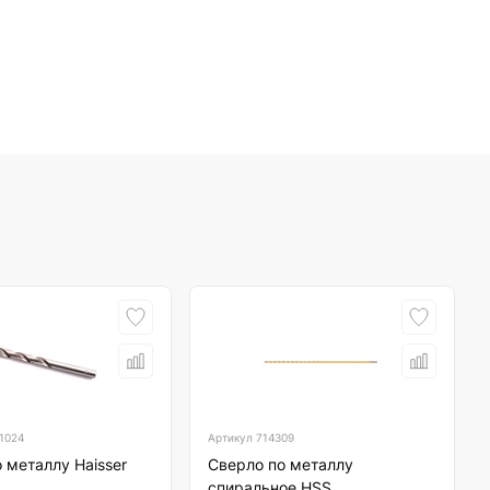
1024
Артикул
714309
 металлу Haisser
Сверло по металлу
спиральное HSS