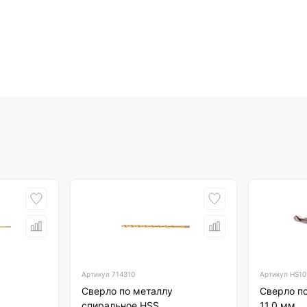
Артикул
714310
Артикул
HS10
Сверло по металлу
Сверло по
спиральное HSS
11,0 мм