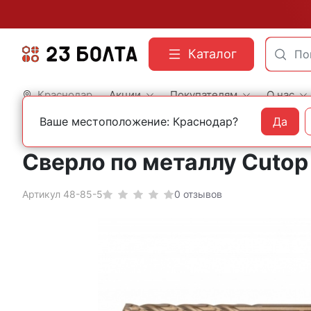
Каталог
Краснодар
Акции
Покупателям
О нас
Ваше местоположение: Краснодар?
Да
Главная
Оснастка
Сверла
По металлу
Кобальтовые
Сверло по металлу Cutop 
Артикул 48-85-5
0 отзывов