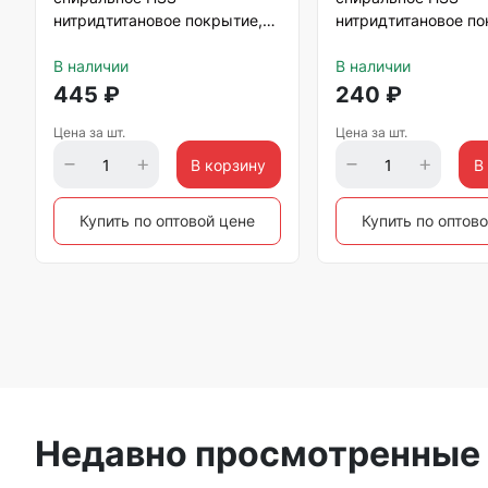
нитридтитановое покрытие,
нитридтитановое по
8х300 мм Matrix
5х300 мм Matrix
В наличии
В наличии
445
₽
240
₽
Цена за шт.
Цена за шт.
В корзину
В
Купить по оптовой цене
Купить по оптов
Недавно просмотренные