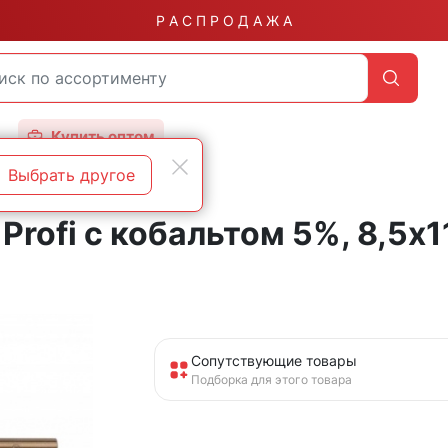
Р А С П Р О Д А Ж А
Купить оптом
Выбрать другое
Profi с кобальтом 5%, 8,5х
Сопутствующие товары
Подборка для этого товара