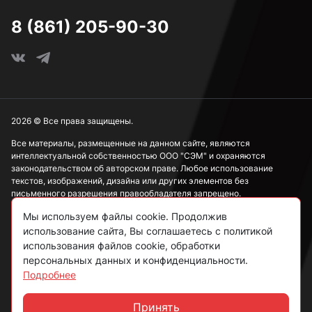
3,7 мм
8 (861) 205-90-30
3,8 мм
3,9 мм
2026 © Все права защищены.
Все материалы, размещенные на данном сайте, являются
интеллектуальной собственностью ООО "СЭМ" и охраняются
4 мм
законодательством об авторском праве. Любое использование
текстов, изображений, дизайна или других элементов без
письменного разрешения правообладателя запрещено.
4,1 мм
Мы используем файлы cookie. Продолжив
Информация, представленная на сайте, носит исключительно
ознакомительный характер и не может рассматриваться как
использование сайта, Вы соглашаетесь с политикой
публичная оферта в соответствии со ст. 437 ГК РФ.
использования файлов cookie, обработки
4,2 мм
персональных данных и конфиденциальности.
Подробнее
Политика конфиденциальности
Согласие на обработку данных
Принять
4,3 мм