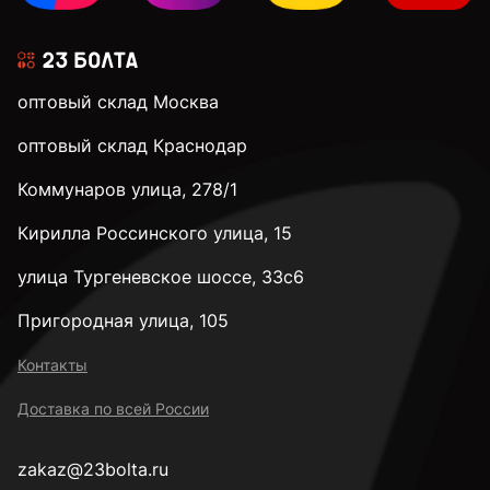
3,1 мм
оптовый склад Москва
3,2 мм
оптовый склад Краснодар
Коммунаров улица, 278/1
3,3 мм
Кирилла Россинского улица, 15
3,4 мм
улица Тургеневское шоссе, 33с6
Пригородная улица, 105
3,5 мм
Контакты
Доставка по всей России
3,6 мм
zakaz@23bolta.ru