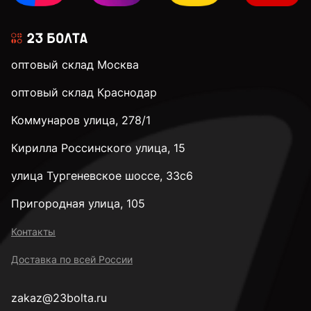
3,1 мм
оптовый склад Москва
3,2 мм
оптовый склад Краснодар
Коммунаров улица, 278/1
3,3 мм
Кирилла Россинского улица, 15
3,4 мм
улица Тургеневское шоссе, 33с6
Пригородная улица, 105
3,5 мм
Контакты
Доставка по всей России
3,6 мм
zakaz@23bolta.ru