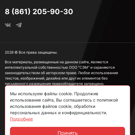
3,7 мм
8 (861) 205-90-30
3,8 мм
3,9 мм
2026 © Все права защищены.
Все материалы, размещенные на данном сайте, являются
интеллектуальной собственностью ООО "СЭМ" и охраняются
4 мм
законодательством об авторском праве. Любое использование
текстов, изображений, дизайна или других элементов без
письменного разрешения правообладателя запрещено.
4,1 мм
Мы используем файлы cookie. Продолжив
Информация, представленная на сайте, носит исключительно
ознакомительный характер и не может рассматриваться как
использование сайта, Вы соглашаетесь с политикой
публичная оферта в соответствии со ст. 437 ГК РФ.
использования файлов cookie, обработки
4,2 мм
персональных данных и конфиденциальности.
Подробнее
Политика конфиденциальности
Согласие на обработку данных
Принять
4,3 мм