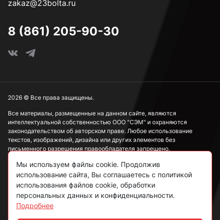
zakaz@23bolta.ru
3,7 мм
8 (861) 205-90-30
3,8 мм
3,9 мм
2026 © Все права защищены.
Все материалы, размещенные на данном сайте, являются
интеллектуальной собственностью ООО "СЭМ" и охраняются
4 мм
законодательством об авторском праве. Любое использование
текстов, изображений, дизайна или других элементов без
письменного разрешения правообладателя запрещено.
4,1 мм
Мы используем файлы cookie. Продолжив
Информация, представленная на сайте, носит исключительно
ознакомительный характер и не может рассматриваться как
использование сайта, Вы соглашаетесь с политикой
публичная оферта в соответствии со ст. 437 ГК РФ.
использования файлов cookie, обработки
4,2 мм
персональных данных и конфиденциальности.
Подробнее
Политика конфиденциальности