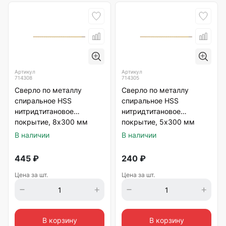
Артикул
Артикул
714308
714305
Сверло по металлу
Сверло по металлу
спиральное HSS
спиральное HSS
нитридтитановое
нитридтитановое
покрытие, 8х300 мм
покрытие, 5х300 мм
Matrix
Matrix
В наличии
В наличии
445
₽
240
₽
Цена за шт.
Цена за шт.
В корзину
В корзину