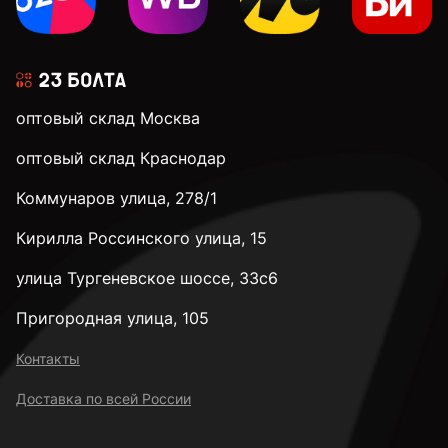
3,1 мм
оптовый склад Москва
3,2 мм
оптовый склад Краснодар
Коммунаров улица, 278/1
3,3 мм
Кирилла Россинского улица, 15
3,4 мм
улица Тургеневское шоссе, 33с6
Пригородная улица, 105
3,5 мм
Контакты
Доставка по всей России
3,6 мм