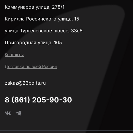
Коммунаров улица, 278/1
3,3 мм
Кирилла Россинского улица, 15
3,4 мм
улица Тургеневское шоссе, 33с6
Пригородная улица, 105
3,5 мм
Контакты
Доставка по всей России
3,6 мм
zakaz@23bolta.ru
3,7 мм
8 (861) 205-90-30
3,8 мм