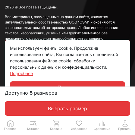
3,9 мм
2026 © Все права защищены.
Все материалы, размещенные на данном сайте, являются
интеллектуальной собственностью ООО "СЭМ" и охраняются
4 мм
законодательством об авторском праве. Любое использование
текстов, изображений, дизайна или других элементов без
письменного разрешения правообладателя запрещено.
4,1 мм
Мы используем файлы cookie. Продолжив
Информация, представленная на сайте, носит исключительно
использование сайта, Вы соглашаетесь с политикой
ознакомительный характер и не может рассматриваться как
публичная оферта в соответствии со ст. 437 ГК РФ.
использования файлов cookie, обработки
4,2 мм
персональных данных и конфиденциальности.
Подробнее
Политика конфиденциальности
Согласие на обработку данных
Принять
4,3 мм
Доступно
5
размеров
Чат
Пользовательское соглашение
Выбрать размер
4,4 мм
Главная
Каталог
Корзина
Избранное
Сравнение
Профиль
4,5 мм