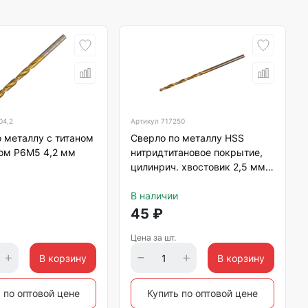
04,2
Артикул
717250
 металлу с титаном
Сверло по металлу HSS
том Р6М5 4,2 мм
нитридтитановое покрытие,
цилинрич. хвостовик 2,5 мм
Matrix
В наличии
45
₽
Цена за шт.
В корзину
В корзину
 по оптовой цене
Купить по оптовой цене