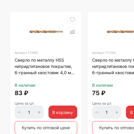
Артикул
717402
Артикул
717352
Сверло по металлу HSS
Сверло по металлу
нитридтитановое покрытие,
нитридтитановое по
6-гранный хвостовик 4,0 мм
6-гранный хвостови
Matrix
Matrix
В наличии
В наличии
83
₽
75
₽
Цена за шт.
Цена за шт.
В корзину
В
Купить по оптовой цене
Купить по оптов