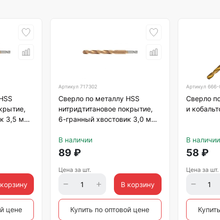
Артикул
717302
Артикул
666-
 HSS
Сверло по металлу HSS
Сверло по
крытие,
нитридтитановое покрытие,
и кобаль
к 3,5 мм
6-гранный хвостовик 3,0 мм
Matrix
В наличии
В наличии
89
₽
58
₽
Цена за шт.
Цена за шт.
 корзину
В корзину
ой цене
Купить по оптовой цене
Купить