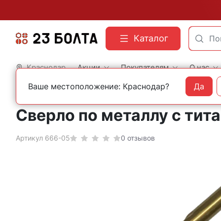
Каталог
Краснодар
Акции
Покупателям
О нас
Ваше местоположение: Краснодар?
Да
Главная
Оснастка
Сверла
По металлу
С титановым покрытием
Сверло по металлу с тит
Артикул 666-05
0 отзывов