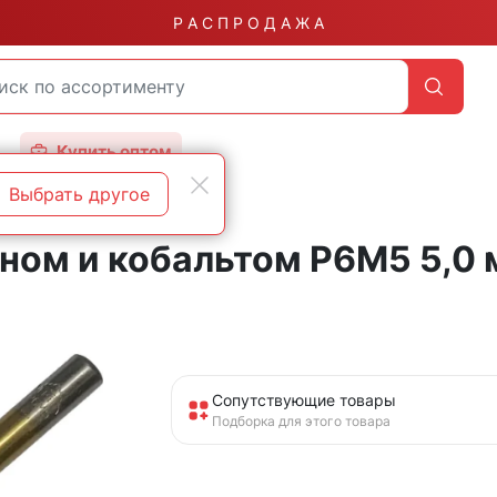
Р А С П Р О Д А Ж А
Купить оптом
Выбрать другое
аном и кобальтом Р6М5 5,0
Сопутствующие товары
Подборка для этого товара