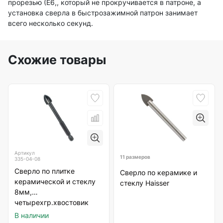
прорезью (Е6,, который не прокручивается в патроне, а
установка сверла в быстрозажимной патрон занимает
всего несколько секунд.
Схожие товары
Артикул
11 размеров
335-04-08
Сверло по плитке
Сверло по керамике и
керамической и стеклу
стеклу Haisser
8мм,
четырехгр.хвостовик
VERTEXTOOLS
В наличии