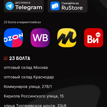
2,8 мм
2,9 мм
23 Болта в маркетплейсах
3 мм
3,1 мм
оптовый склад Москва
3,2 мм
оптовый склад Краснодар
Коммунаров улица, 278/1
3,3 мм
Кирилла Россинского улица, 15
3,4 мм
улица Тургеневское шоссе, 33с6