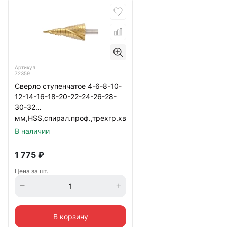
Артикул
72359
Сверло ступенчатое 4-6-8-10-
12-14-16-18-20-22-24-26-28-
30-32
мм,HSS,спирал.проф.,трехгр.хв
Matrix
В наличии
1 775
₽
Цена за шт.
В корзину