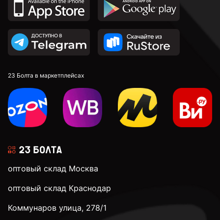
2,7 мм
2,8 мм
2,9 мм
23 Болта в маркетплейсах
3 мм
3,1 мм
оптовый склад Москва
3,2 мм
оптовый склад Краснодар
Коммунаров улица, 278/1
3,3 мм