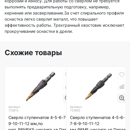
коррозии и износу. Для работы со сверлом не требуется
выполнять предварительную подготовку, например,
кернение или засверливание.За счет спирального профиля
оснастка легко сверлит металл, что повышает
эффективность работы. Трехгранный хвостовик исключает
прокручивание оснастки в дрели.
Схожие товары
Артикул
Артикул
723612
723602
Сверло ступенчатое 4-5-6-7-8-
Сверло ступенчатое 4-5-6-
9-10-11-12 мм,по
7-8-9-10-11-12
мет..Р6М5К5,шестигр.хв.Denzel
мм,Р6М5,шестигр.хв.Denzel