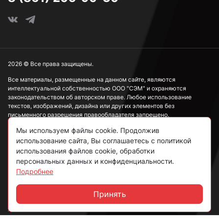
М3
М4
2026 © Все права защищены.
Все материалы, размещенные на данном сайте, являются
интеллектуальной собственностью ООО "СЭМ" и охраняются
М5
законодательством об авторском праве. Любое использование
текстов, изображений, дизайна или других элементов без
письменного разрешения правообладателя запрещено.
М6
Мы используем файлы cookie. Продолжив
Информация, представленная на сайте, носит исключительно
использование сайта, Вы соглашаетесь с политикой
ознакомительный характер и не может рассматриваться как
публичная оферта в соответствии со ст. 437 ГК РФ.
использования файлов cookie, обработки
М8
персональных данных и конфиденциальности.
Подробнее
Политика конфиденциальности
Согласие на обработку данных
Принять
М10
Чат
Пользовательское соглашение