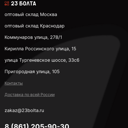
оптовый склад Москва
к.п. 8,8
оптовый склад Краснодар
Коммунаров улица, 278/1
к.п. 10,9
Кирилла Россинского улица, 15
к.п. 12,9
улица Тургеневское шоссе, 33с6
Пригородная улица, 105
к.п. 14H
Контакты
Доставка по всей России
М2
zakaz@23bolta.ru
М2,5
8 (861) 205-90-30