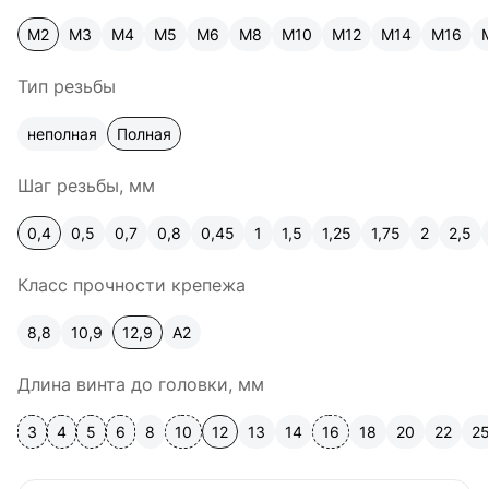
М2
М3
М4
М5
М6
М8
М10
М12
М14
М16
Тип резьбы
неполная
Полная
Шаг резьбы, мм
0,4
0,5
0,7
0,8
0,45
1
1,5
1,25
1,75
2
2,5
Класс прочности крепежа
8,8
10,9
12,9
A2
Длина винта до головки, мм
3
4
5
6
8
10
12
13
14
16
18
20
22
2