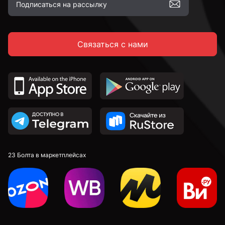
С полной резьбой
Связаться с нами
С неполной резьбой
DIN 912 с внутренним шестигранником и
цилиндрической головкой
DIN 7991 c потайной головкой и внутренним
шестигранником
DIN 913 установочные с внутренним шестигранником
23 Болта в маркетплейсах
к.п. 4,8
к.п. 5,8