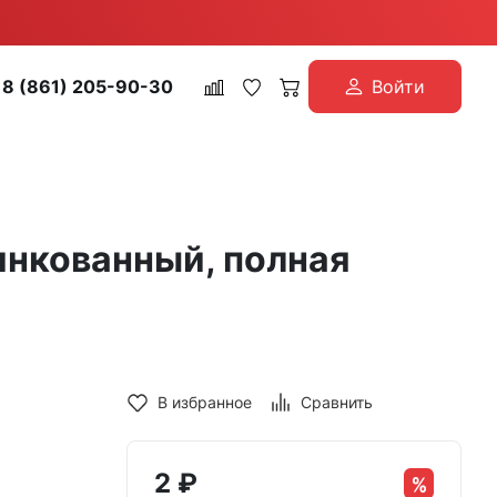
8 (861) 205-90-30
Войти
инкованный, полная
В избранное
Сравнить
2
₽