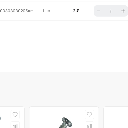
000303030205шт
1 шт.
3 ₽