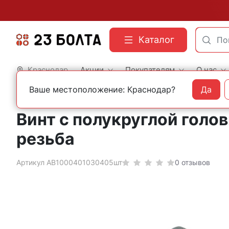
Каталог
Краснодар
Акции
Покупателям
О нас
Ваше местоположение: Краснодар?
Да
Главная
Строительный крепеж
Винты
DIN 7985 c полукруглой головкой
Винт с полукруглой голо
резьба
Артикул АВ1000401030405шт
0 отзывов