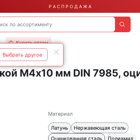
Р А С П Р О Д А Ж А
Купить оптом
Выбрать другое
вкой М4х10 мм DIN 7985, оц
Материал
Латунь
Нержавеющая сталь
Оцинкованная сталь
Полиамид