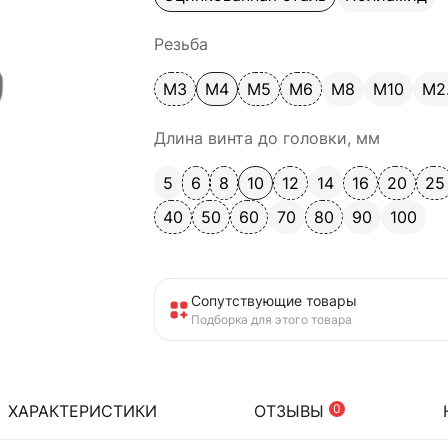
Резьба
М3
М4
М5
М6
М8
М10
М2
Длина винта до головки, мм
5
6
8
10
12
14
16
20
25
40
50
60
70
80
90
100
Сопутствующие товары
Подборка для этого товара
ХАРАКТЕРИСТИКИ
ОТЗЫВЫ
0