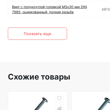
Винт с полукруглой головкой М3х30 мм DIN
АВ1
7985, оцинкованный, полная резьба
Показать еще
Схожие товары