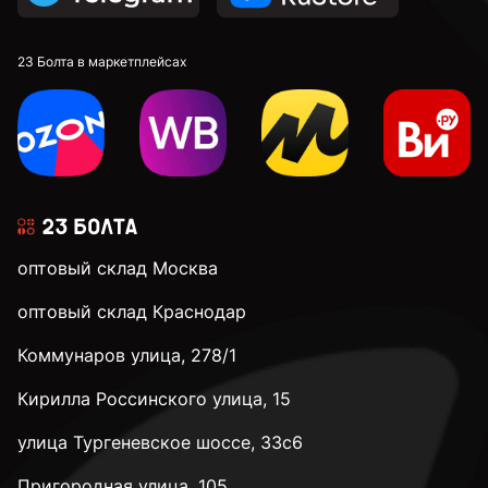
DIN 913 установочные с внутренним шестигранником
23 Болта в маркетплейсах
к.п. 4,8
к.п. 5,8
оптовый склад Москва
к.п. 8,8
оптовый склад Краснодар
Коммунаров улица, 278/1
к.п. 10,9
Кирилла Россинского улица, 15
к.п. 12,9
улица Тургеневское шоссе, 33с6
Пригородная улица, 105