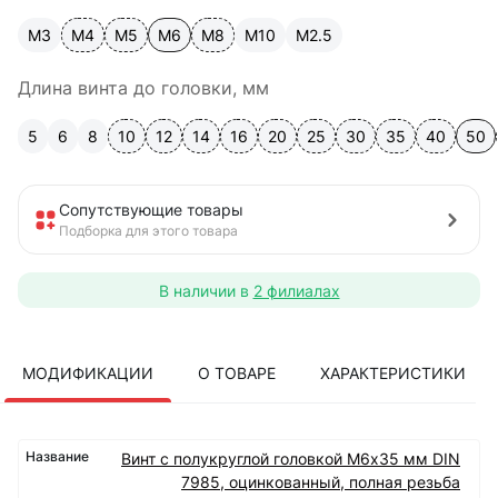
М3
М4
М5
М6
М8
М10
М2.5
Длина винта до головки, мм
5
6
8
10
12
14
16
20
25
30
35
40
50
Сопутствующие товары
Подборка для этого товара
В наличии в
2 филиалах
МОДИФИКАЦИИ
О ТОВАРЕ
ХАРАКТЕРИСТИКИ
Винт с полукруглой головкой М6х35 мм DIN
7985, оцинкованный, полная резьба