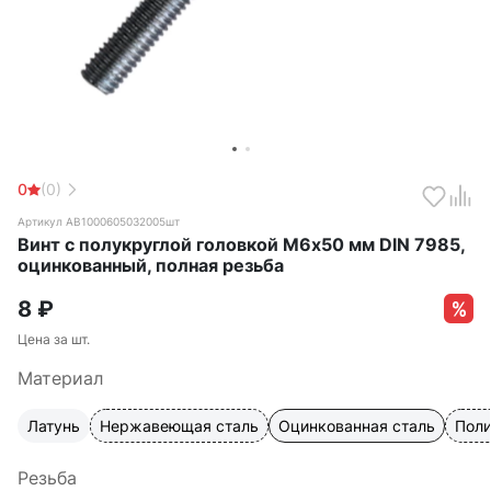
0
(0)
Артикул АВ1000605032005шт
Винт с полукруглой головкой М6х50 мм DIN 7985,
оцинкованный, полная резьба
8
₽
Цена за шт.
Материал
Латунь
Нержавеющая сталь
Оцинкованная сталь
Пол
Резьба