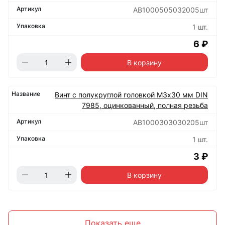
АВ1000505032005шт
1 шт.
6 ₽
В корзину
Винт с полукруглой головкой М3х30 мм DIN
7985, оцинкованный, полная резьба
АВ1000303030205шт
1 шт.
3 ₽
В корзину
Показать еще