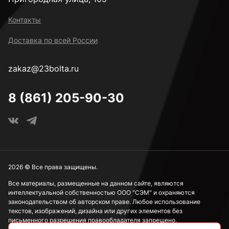
к.п. 14H
Контакты
Доставка по всей России
М2
zakaz@23bolta.ru
М2,5
8 (861) 205-90-30
М3
М4
2026 © Все права защищены.
Все материалы, размещенные на данном сайте, являются
интеллектуальной собственностью ООО "СЭМ" и охраняются
М5
законодательством об авторском праве. Любое использование
текстов, изображений, дизайна или других элементов без
письменного разрешения правообладателя запрещено.