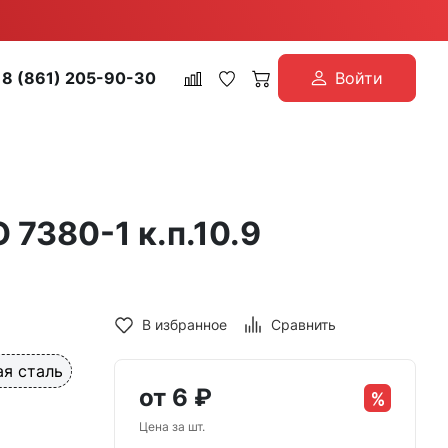
8 (861) 205-90-30
Войти
 7380-1 к.п.10.9
В избранное
Сравнить
я сталь
от
6
₽
Цена за шт.