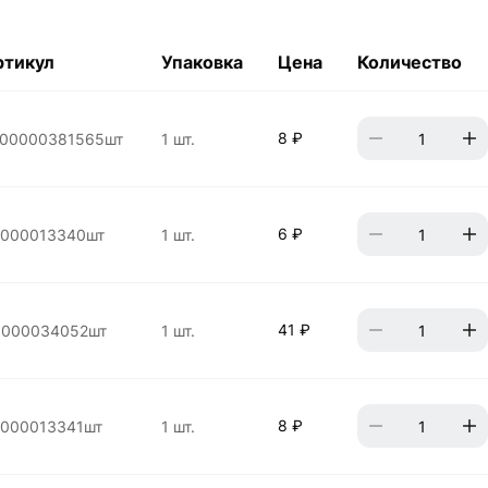
ртикул
Упаковка
Цена
Количество
8 ₽
00000381565шт
1 шт.
6 ₽
000013340шт
1 шт.
41 ₽
000034052шт
1 шт.
8 ₽
000013341шт
1 шт.