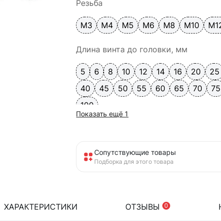
Резьба
М3
М4
М5
М6
М8
М10
М1
Длина винта до головки, мм
5
6
8
10
12
14
16
20
25
40
45
50
55
60
65
70
75
100
Показать ещё 1
Сопутствующие товары
Подборка для этого товара
ХАРАКТЕРИСТИКИ
ОТЗЫВЫ
0