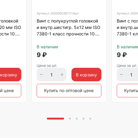
Артикул
20000003811114шт
Артикул
2000
 головкой
Винт с полукруглой головкой
Винт с по
х20 мм ISO
и внутр.шестигр. 5х12 мм ISO
и внутр.ш
сти 10.9,
7380-1 класс прочности 10.9,
7380-1 кл
оцинкованный
оцинкова
В наличии
В наличии
9
₽
9
₽
Цена за шт.
Цена за шт.
 корзину
В корзину
ой цене
Купить по оптовой цене
Купить