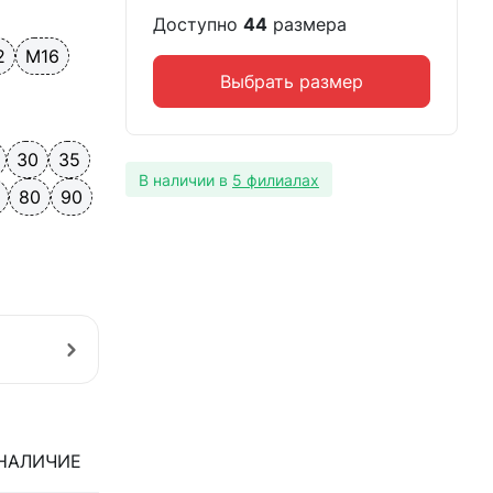
Доступно
44
размера
2
М16
Выбрать размер
30
35
В наличии в
5 филиалах
80
90
НАЛИЧИЕ