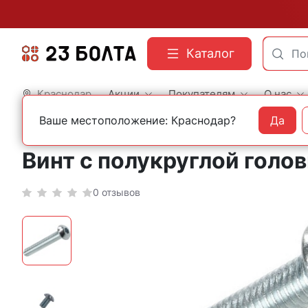
Каталог
Краснодар
Акции
Покупателям
О нас
Ваше местоположение: Краснодар?
Да
Главная
Строительный крепеж
Винты
DIN 7380 с внутренним шестигранник
Винт с полукруглой голов
0 отзывов