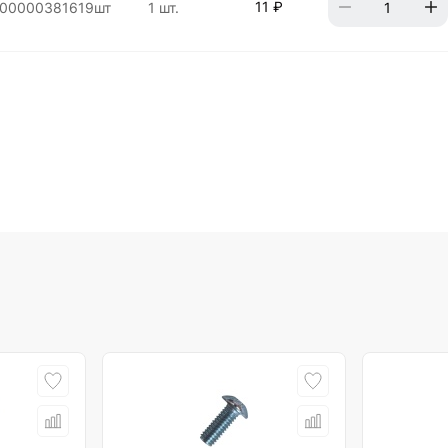
11 ₽
00000381619шт
1 шт.