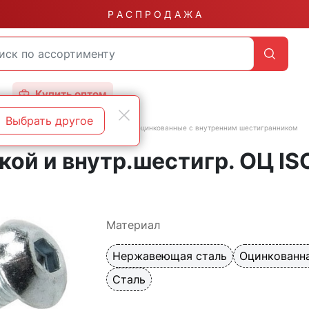
Р А С П Р О Д А Ж А
Купить оптом
Выбрать другое
ом и полукруглой головкой
DIN 7380 оцинкованные с внутренним шестигранником
кой и внутр.шестигр. ОЦ ISO
Материал
Нержавеющая сталь
Оцинкованна
Сталь