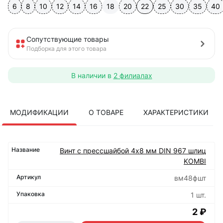
6
8
10
12
14
16
18
20
22
25
30
35
40
Сопутствующие товары
Подборка для этого товара
В наличии в
2 филиалах
МОДИФИКАЦИИ
О ТОВАРЕ
ХАРАКТЕРИСТИКИ
Винт с прессшайбой 4х8 мм DIN 967 шлиц
KOMBI
вм48фшт
1 шт.
2 ₽