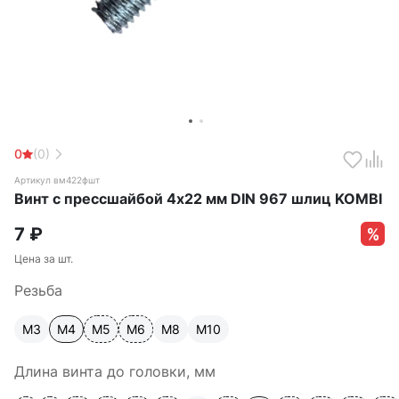
0
(0)
Артикул вм422фшт
Винт с прессшайбой 4х22 мм DIN 967 шлиц KOMBI
7
₽
Цена за шт.
Резьба
М3
М4
М5
М6
М8
М10
Длина винта до головки, мм