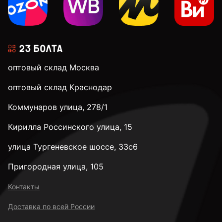
к.п. 4,8
к.п. 5,8
оптовый склад Москва
к.п. 8,8
оптовый склад Краснодар
Коммунаров улица, 278/1
к.п. 10,9
Кирилла Россинского улица, 15
к.п. 12,9
улица Тургеневское шоссе, 33с6
Пригородная улица, 105
к.п. 14H
Контакты
Доставка по всей России
М2