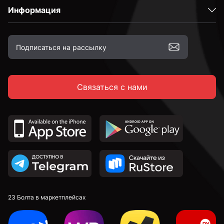
Информация
Высокопрочные
С полной резьбой
Связаться с нами
С неполной резьбой
DIN 912 с внутренним шестигранником и
цилиндрической головкой
DIN 7991 c потайной головкой и внутренним
шестигранником
DIN 913 установочные с внутренним шестигранником
23 Болта в маркетплейсах