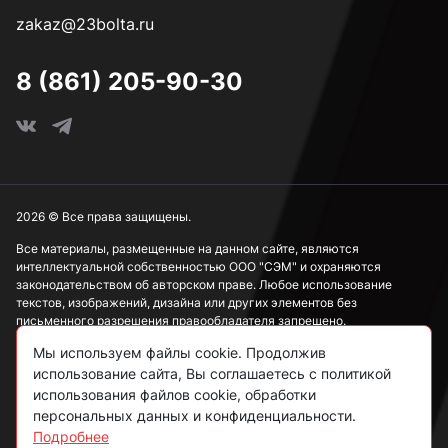
zakaz@23bolta.ru
М2,5
8 (861) 205-90-30
М3
М4
2026 © Все права защищены.
Все материалы, размещенные на данном сайте, являются
интеллектуальной собственностью ООО "СЭМ" и охраняются
М5
законодательством об авторском праве. Любое использование
текстов, изображений, дизайна или других элементов без
письменного разрешения правообладателя запрещено.
М6
Мы используем файлы cookie. Продолжив
Информация, представленная на сайте, носит исключительно
использование сайта, Вы соглашаетесь с политикой
ознакомительный характер и не может рассматриваться как
публичная оферта в соответствии со ст. 437 ГК РФ.
использования файлов cookie, обработки
М8
персональных данных и конфиденциальности.
Подробнее
Политика конфиденциальности