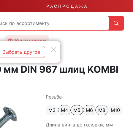
Р А С П Р О Д А Ж А
Купить оптом
Выбрать другое
0 мм DIN 967 шлиц KOMBI
Резьба
М3
М4
М5
М6
М8
М10
Длина винта до головки, мм