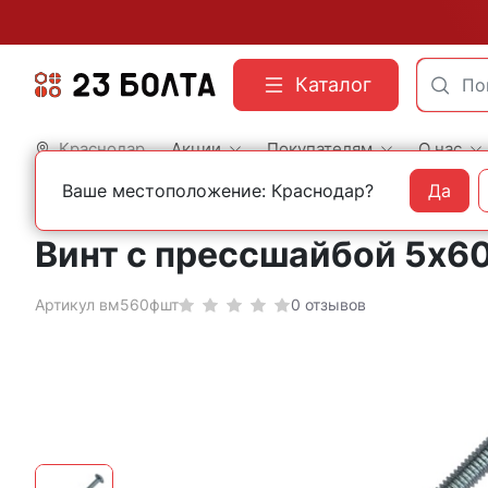
Каталог
Краснодар
Акции
Покупателям
О нас
Ваше местоположение: Краснодар?
Да
Главная
Строительный крепеж
Винты
DIN 967 с прессшайбой
Винт с прессшайбой 5х6
Артикул вм560фшт
0 отзывов