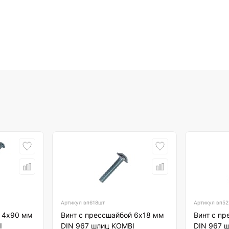
Артикул
вп618шт
Артикул
вп52
й 4х90 мм
Винт с прессшайбой 6х18 мм
Винт с п
I
DIN 967 шлиц KOMBI
DIN 967 