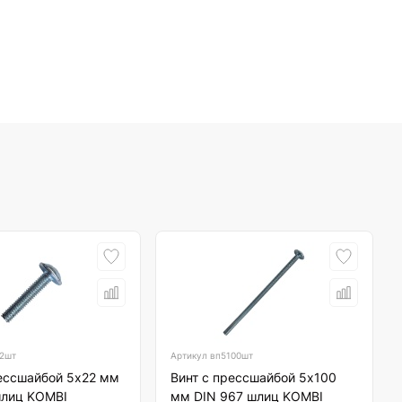
2шт
Артикул
вп5100шт
рессшайбой 5х22 мм
Винт с прессшайбой 5х100
шлиц KOMBI
мм DIN 967 шлиц KOMBI