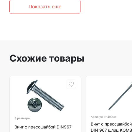
Показать еще
Схожие товары
Артикул
вп490шт
3 размера
Винт с прессшайбо
Винт с прессшайбой DIN967
DIN 967 шлиц KOMB