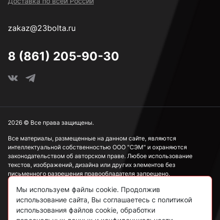
Доставка по всей России
М2
zakaz@23bolta.ru
М2,5
8 (861) 205-90-30
М3
М4
2026 © Все права защищены.
Все материалы, размещенные на данном сайте, являются
интеллектуальной собственностью ООО "СЭМ" и охраняются
М5
законодательством об авторском праве. Любое использование
текстов, изображений, дизайна или других элементов без
письменного разрешения правообладателя запрещено.
М6
Мы используем файлы cookie. Продолжив
Информация, представленная на сайте, носит исключительно
использование сайта, Вы соглашаетесь с политикой
ознакомительный характер и не может рассматриваться как
публичная оферта в соответствии со ст. 437 ГК РФ.
использования файлов cookie, обработки
М8