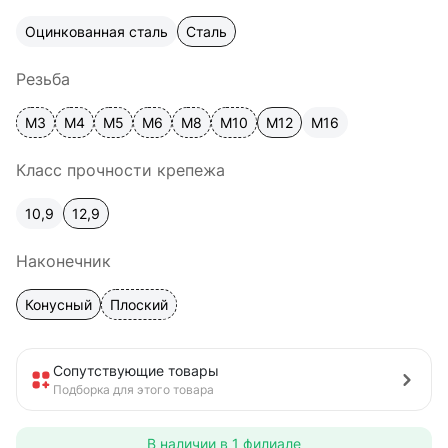
Оцинкованная сталь
Сталь
Резьба
М3
М4
М5
М6
М8
М10
М12
М16
Класс прочности крепежа
10,9
12,9
Наконечник
Конусный
Плоский
Сопутствующие товары
Подборка для этого товара
В наличии в
1 филиале