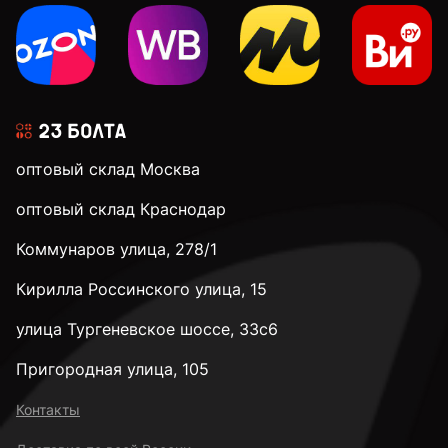
к.п. 4,8
к.п. 5,8
оптовый склад Москва
к.п. 8,8
оптовый склад Краснодар
Коммунаров улица, 278/1
к.п. 10,9
Кирилла Россинского улица, 15
к.п. 12,9
улица Тургеневское шоссе, 33с6
Пригородная улица, 105
к.п. 14H
Контакты