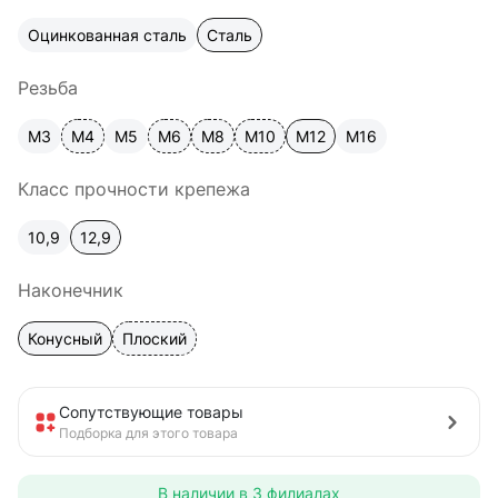
Оцинкованная сталь
Сталь
Резьба
М3
М4
М5
М6
М8
М10
М12
М16
Класс прочности крепежа
10,9
12,9
Наконечник
Конусный
Плоский
Сопутствующие товары
Подборка для этого товара
В наличии в
3 филиалах