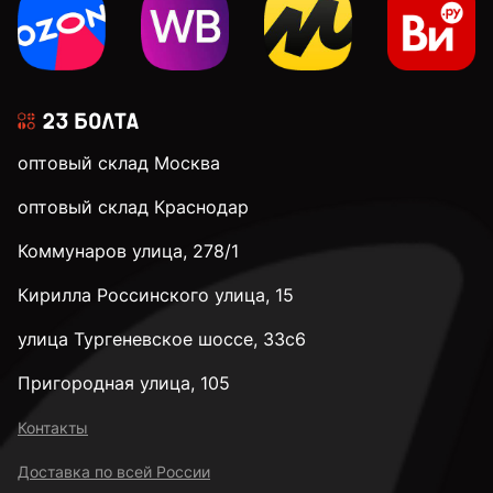
к.п. 4,8
к.п. 5,8
оптовый склад Москва
к.п. 8,8
оптовый склад Краснодар
Коммунаров улица, 278/1
к.п. 10,9
Кирилла Россинского улица, 15
к.п. 12,9
улица Тургеневское шоссе, 33с6
Пригородная улица, 105
к.п. 14H
Контакты
Доставка по всей России
М2