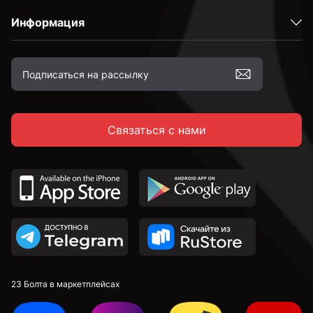
Информация
Высокопрочные
С полной резьбой
Связаться с нами
С неполной резьбой
DIN 912 с внутренним шестигранником и
цилиндрической головкой
DIN 7991 c потайной головкой и внутренним
шестигранником
DIN 913 установочные с внутренним шестигранником
23 Болта в маркетплейсах