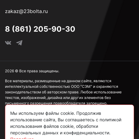
zakaz@23bolta.ru
М2,5
8 (861) 205-90-30
М3
М4
2026 © Все права защищены.
Все материалы, размещенные на данном сайте, являются
интеллектуальной собственностью ООО "СЭМ" и охраняются
М5
законодательством об авторском праве. Любое использование
текстов, изображений, дизайна или других элементов без
письменного разрешения правообладателя запрещено.
М6
Мы используем файлы cookie. Продолжив
Информация, представленная на сайте, носит исключительно
использование сайта, Вы соглашаетесь с политикой
ознакомительный характер и не может рассматриваться как
публичная оферта в соответствии со ст. 437 ГК РФ.
использования файлов cookie, обработки
М8
персональных данных и конфиденциальности.