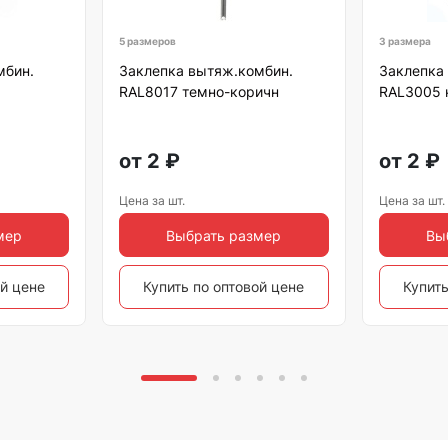
5 размеров
3 размера
мбин.
Заклепка вытяж.комбин.
Заклепка
RAL8017 темно-коричн
RAL3005 
от
2
₽
от
2
₽
Цена за шт.
Цена за шт.
мер
Выбрать размер
Вы
ой цене
Купить по оптовой цене
Купить