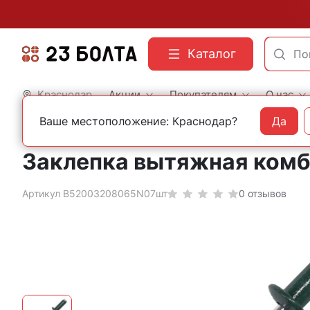
Каталог
Краснодар
Акции
Покупателям
О нас
Ваше местоположение: Краснодар?
Да
Главная
Строительный крепеж
Заклепки
Вытяжные RAL
Заклепка вытяжная комб
Артикул B52003208065N07шт
0 отзывов