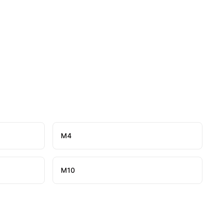
М4
М10