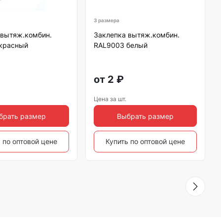
3 размера
 вытяж.комбин.
Заклепка вытяж.комбин.
красный
RAL9003 белый
от
2
₽
Цена за шт.
брать размер
Выбрать размер
 по оптовой цене
Купить по оптовой цене