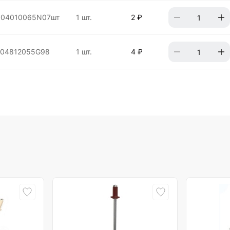
004010065N07шт
1 шт.
2 ₽
304812055G98
1 шт.
4 ₽