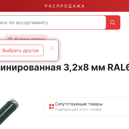
Р А С П Р О Д А Ж А
Купить оптом
Выбрать другое
инированная 3,2х8 мм RAL
Сопутствующие товары
Подборка для этого товара