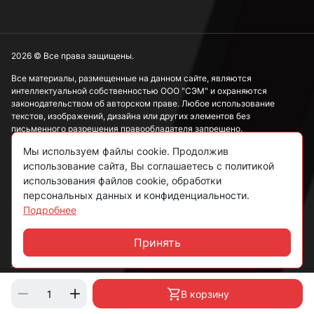
2026 © Все права защищены.
Все материалы, размещенные на данном сайте, являются
интеллектуальной собственностью ООО "СЭМ" и охраняются
законодательством об авторском праве. Любое использование
текстов, изображений, дизайна или других элементов без
письменного разрешения правообладателя запрещено.
Мы используем файлы cookie. Продолжив
Информация, представленная на сайте, носит исключительно
использование сайта, Вы соглашаетесь с политикой
ознакомительный характер и не может рассматриваться как
публичная оферта в соответствии со ст. 437 ГК РФ.
использования файлов cookie, обработки
персональных данных и конфиденциальности.
Подробнее
Политика конфиденциальности
Согласие на обработку данных
Принять
Чат
Пользовательское соглашение
В корзину