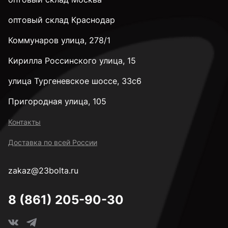
28 мм
оптовый склад Краснодар
Коммунаров улица, 278/1
32 мм
Кирилла Россинского улица, 15
35 мм
улица Тургеневское шоссе, 33с6
Пригородная улица, 105
38 мм
Контакты
Доставка по всей России
40 мм
zakaz@23bolta.ru
45 мм
8 (861) 205-90-30