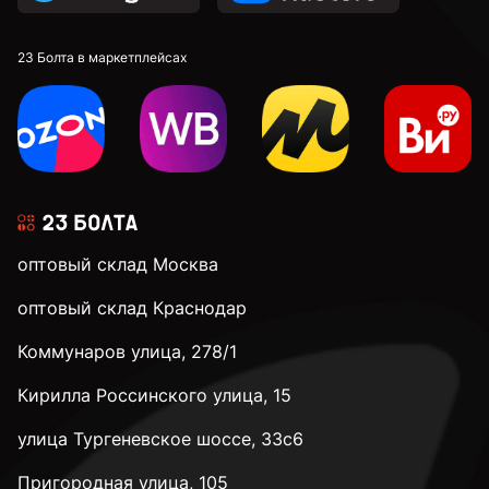
20 мм
23 Болта в маркетплейсах
22 мм
24 мм
оптовый склад Москва
28 мм
оптовый склад Краснодар
Коммунаров улица, 278/1
32 мм
Кирилла Россинского улица, 15
35 мм
улица Тургеневское шоссе, 33с6
Пригородная улица, 105