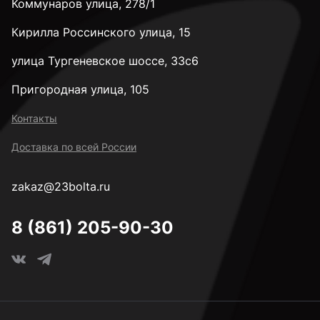
Коммунаров улица, 278/1
32 мм
Кирилла Россинского улица, 15
35 мм
улица Тургеневское шоссе, 33с6
Пригородная улица, 105
38 мм
Контакты
Доставка по всей России
40 мм
zakaz@23bolta.ru
45 мм
8 (861) 205-90-30