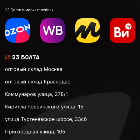
20 мм
23 Болта в маркетплейсах
22 мм
24 мм
оптовый склад Москва
28 мм
оптовый склад Краснодар
Коммунаров улица, 278/1
32 мм
Кирилла Россинского улица, 15
35 мм
улица Тургеневское шоссе, 33с6
Пригородная улица, 105