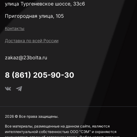
4 мм
улица Тургеневское шоссе, 33с6
Пригородная улица, 105
4,1 мм
Контакты
Доставка по всей России
4,2 мм
zakaz@23bolta.ru
4,5 мм
8 (861) 205-90-30
4,8 мм
5 мм
2026 © Все права защищены.
Все материалы, размещенные на данном сайте, являются
интеллектуальной собственностью ООО "СЭМ" и охраняются
5,5 мм