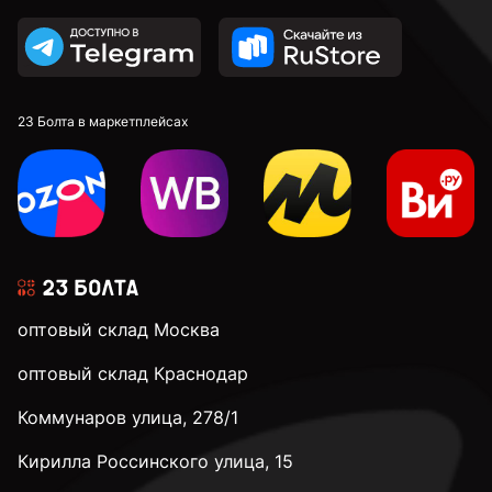
По дереву
С полной резьбой
23 Болта в маркетплейсах
3 мм
3,2 мм
оптовый склад Москва
3,5 мм
оптовый склад Краснодар
Коммунаров улица, 278/1
3,9 мм
Кирилла Россинского улица, 15