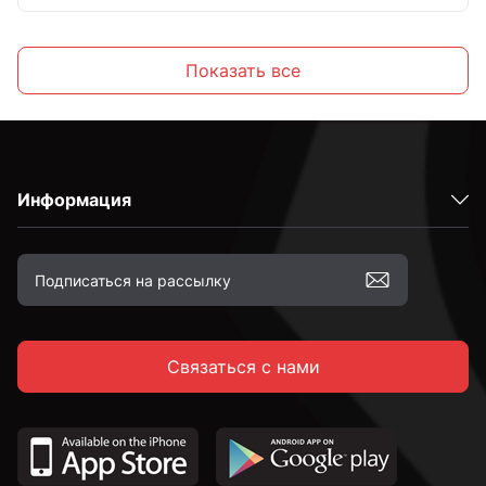
Желтопассированные
Показать все
С шестигранной головкой
Информация
С полукруглой головкой
С потайной головкой
Связаться с нами
С тарельчатой головкой
С крестовой головкой