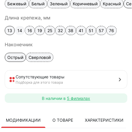
Бежевый
Белый
Зеленый
Коричневый
Красный
Се
Длина крепежа, мм
13
14
16
19
25
32
38
41
51
57
76
Наконечник
Острый
Сверловой
Сопутствующие товары
Подборка для этого товара
В наличии в
5 филиалах
МОДИФИКАЦИИ
О ТОВАРЕ
ХАРАКТЕРИСТИКИ