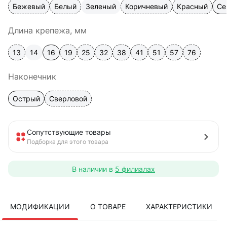
Бежевый
Белый
Зеленый
Коричневый
Красный
Се
Длина крепежа, мм
13
14
16
19
25
32
38
41
51
57
76
Наконечник
Острый
Сверловой
Сопутствующие товары
Подборка для этого товара
В наличии в
5 филиалах
МОДИФИКАЦИИ
О ТОВАРЕ
ХАРАКТЕРИСТИКИ