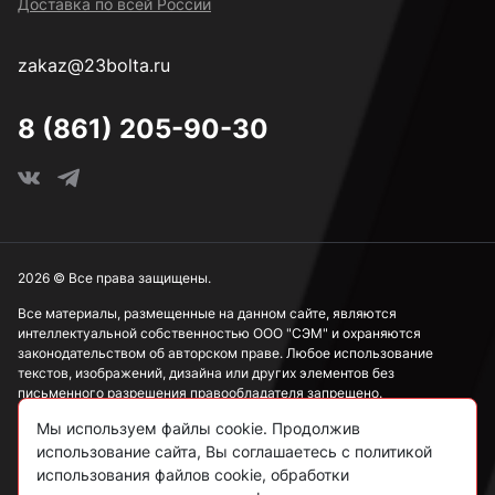
Доставка по всей России
4,2 мм
zakaz@23bolta.ru
4,5 мм
8 (861) 205-90-30
4,8 мм
5 мм
2026 © Все права защищены.
Все материалы, размещенные на данном сайте, являются
интеллектуальной собственностью ООО "СЭМ" и охраняются
5,5 мм
законодательством об авторском праве. Любое использование
текстов, изображений, дизайна или других элементов без
письменного разрешения правообладателя запрещено.
6 мм
Мы используем файлы cookie. Продолжив
Информация, представленная на сайте, носит исключительно
использование сайта, Вы соглашаетесь с политикой
ознакомительный характер и не может рассматриваться как
публичная оферта в соответствии со ст. 437 ГК РФ.
использования файлов cookie, обработки