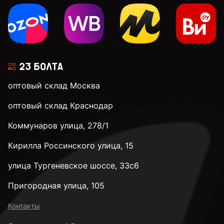
3 мм
3,2 мм
оптовый склад Москва
3,5 мм
оптовый склад Краснодар
Коммунаров улица, 278/1
3,9 мм
Кирилла Россинского улица, 15
4 мм
улица Тургеневское шоссе, 33с6
Пригородная улица, 105
4,1 мм
Контакты