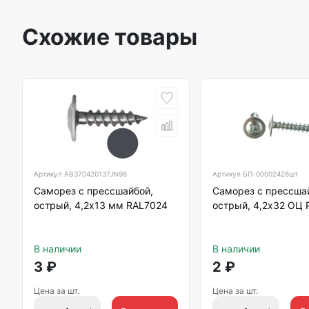
Схожие товары
Артикул
AB370420137JN98
Артикул
БП-00002428шт
Саморез с прессшайбой,
Саморез с прессша
острый, 4,2х13 мм RAL7024
острый, 4,2х32 ОЦ 
В наличии
В наличии
3
₽
2
₽
Цена за шт.
Цена за шт.