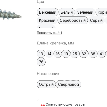
Цвет
Бежевый
Белый
Зеленый
Кор
Красный
Серебристый
Серый
Черный
Показать ещё 1
Длина крепежа, мм
13
14
16
19
25
32
38
41
76
Наконечник
Острый
Сверловой
Сопутствующие товары