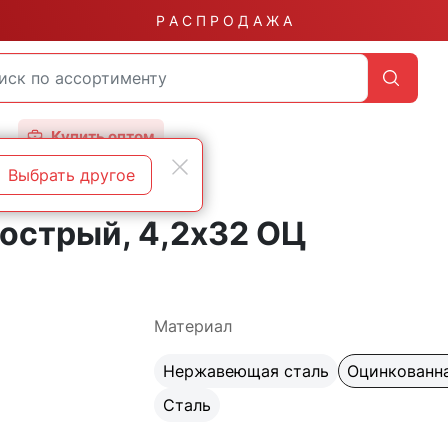
Р А С П Р О Д А Ж А
Купить оптом
Выбрать другое
острые
острый, 4,2х32 ОЦ
Материал
Нержавеющая сталь
Оцинкованна
Сталь