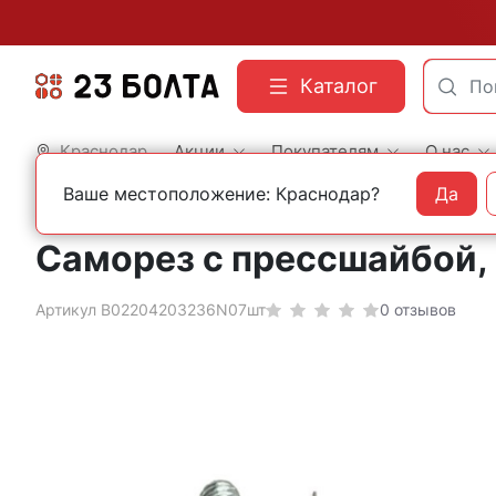
Каталог
Краснодар
Акции
Покупателям
О нас
Ваше местоположение: Краснодар?
Да
Главная
Строительный крепеж
Саморезы
С прессшайбой
С прессшайбой 
Саморез с прессшайбой, 
Артикул B02204203236N07шт
0 отзывов