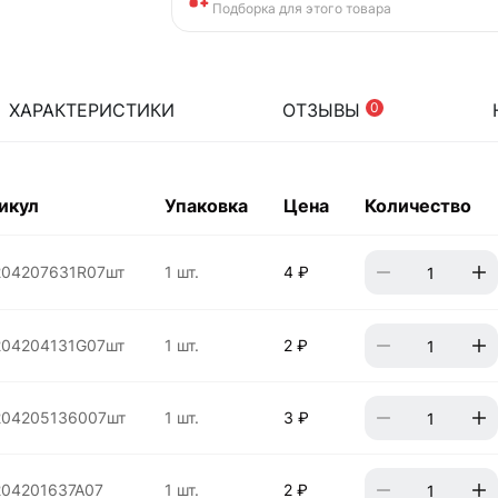
Подборка для этого товара
ХАРАКТЕРИСТИКИ
ОТЗЫВЫ
0
икул
Упаковка
Цена
Количество
204207631R07шт
1 шт.
4 ₽
204204131G07шт
1 шт.
2 ₽
204205136007шт
1 шт.
3 ₽
204201637A07
1 шт.
2 ₽