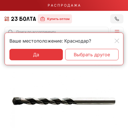
Р А С П Р О Д А Ж А
Купить оптом
Ваше местоположение: Краснодар?
Главная
Оснастка
Сверла
По бетону и камню
Прочие
Да
Выбрать другое