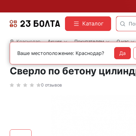
Каталог
Краснодар
Акции
Покупателям
О нас
Ваше местоположение: Краснодар?
Да
Главная
Оснастка
Сверла
По бетону и камню
Прочие
Сверло по бетону цилиндр
0 отзывов