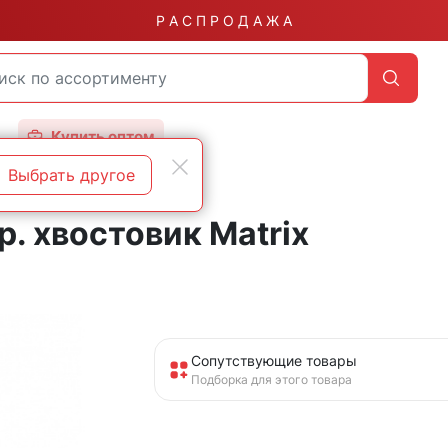
Р А С П Р О Д А Ж А
Купить оптом
Выбрать другое
. хвостовик Matrix
Сопутствующие товары
Подборка для этого товара