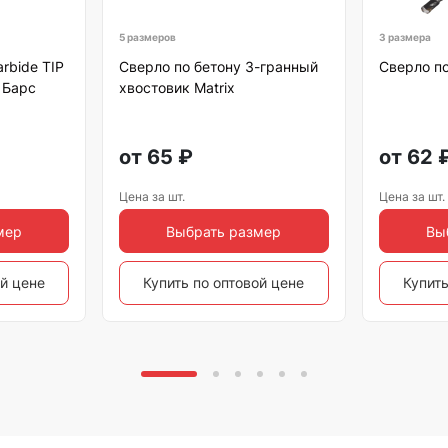
5 размеров
3 размера
rbide TIP
Сверло по бетону 3-гранный
Сверло по
 Барс
хвостовик Matrix
от
65
₽
от
62
Цена за шт.
Цена за шт.
мер
Выбрать размер
Вы
ой цене
Купить по оптовой цене
Купить